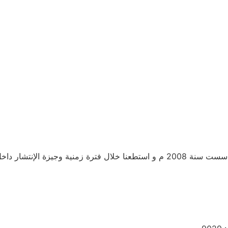
إحدى الشركات الرائدة في مجال التطوير البرمجي في مصر و التي تاسست سنة 2008 م و