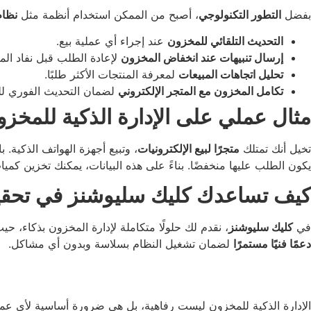
بفضل
التطور التكنولوجي
، أصبح من الممكن استخدام أنظمة مثل
نظام 
التحديث التلقائي للمخزون
عند إجراء أي عملية بيع.
إرسال تنبيهات عند انخفاض المخزون
لإعادة الطلب قبل نفاد الم
تحليل اتجاهات المبيعات
لمعرفة المنتجات الأكثر طلبًا.
تكامل المخزون مع المتجر الإلكتروني
لضمان التحديث الفوري للك
مثال عملي على الإدارة الذكية للمخز
تخيل أنك تمتلك
متجرًا لبيع الإلكترونيات
، وتبيع أجهزة الهواتف الذكية. 
يكون الطلب عليها منخفضًا. بناءً على هذه البيانات، يمكنك تخزين كميا
كيف تساعدك كليك سليوشنز في تحقيق
في
كليك سليوشنز
، نقدم لك حلولًا متكاملة لإدارة المخزون بذكاء، ح
دعمًا فنيًا مستمرًا
لضمان تشغيل النظام بسلاسة وبدون أي مشاكل.
الإدارة الذكية للمخزون ليست رفاهية، بل هي ضرورة أساسية لأي عم