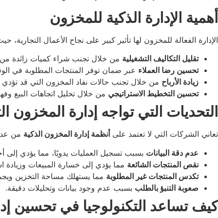
أهمية الإدارة الذكية للمخزون
الإدارة الفعالة للمخزون لها تأثير كبير على نجاح الأعمال التجارية، ح
تقليل التكاليف التشغيلية
من خلال تجنب شراء كميات زائدة من ا
تحسين رضا العملاء
عبر ضمان توفر المنتجات المطلوبة في الو
زيادة الأرباح
من خلال تجنب حالات نفاد المخزون التي قد تؤدي إ
تحسين التخطيط الاستراتيجي
من خلال تحليل اتجاهات البيع وفهم
التحديات التي تواجه إدارة المخزون الت
تعاني الشركات التي لا تعتمد على
أنظمة إدارة المخزون الذكية
من عدة
عدم دقة البيانات
بسبب تسجيل العمليات يدويًا، مما يؤدي إلى أ
نقص المنتجات الشائعة
مما يؤدي إلى خسارة المبيعات وزيادة است
تكدس المنتجات غير المطلوبة
مما يستهلك مساحة التخزين ويجم
صعوبة التنبؤ بالطلب
بسبب عدم وجود بيانات وتحليلات دقيقة.
كيف تساعد التكنولوجيا في تحسين إد